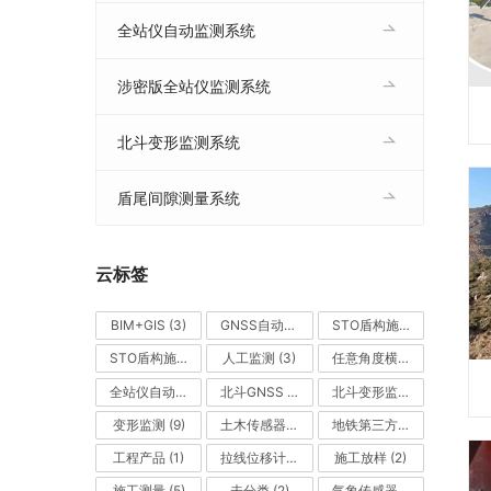
全站仪自动监测系统
涉密版全站仪监测系统
北斗变形监测系统
盾尾间隙测量系统
云标签
BIM+GIS
(3)
GNSS自动监测
(1)
STO盾构施工APP
(1)
STO盾构施工桌面
(1)
人工监测
(3)
任意角度横尺管片测量
(1)
全站仪自动监测系统
北斗GNSS
(1)
(1)
北斗变形监测系统
(1)
变形监测
(9)
土木传感器
(6)
地铁第三方
(2)
工程产品
(1)
拉线位移计
(1)
施工放样
(2)
施工测量
(5)
未分类
(2)
气象传感器
(1)