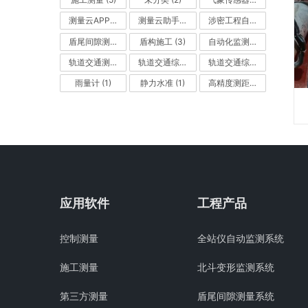
测量云APP
(1)
测量云助手
(1)
涉密工程自动监测系统
(1)
盾尾间隙测量系统
(1)
盾构施工
(3)
自动化监测
(4)
轨道交通测量APP (企业版)
(1)
轨道交通综合测量APP (企业版)
轨道交通综合测量桌面 (企业版)
(1)
雨量计
(1)
静力水准
(1)
高精度测距收敛监测
(1)
应用软件
工程产品
控制测量
全站仪自动监测系统
施工测量
北斗变形监测系统
第三方测量
盾尾间隙测量系统